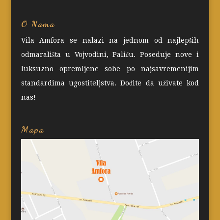
O Nama
Vila Amfora se nalazi na jednom od najlepših
odmarališta u Vojvodini, Paliću. Poseduje nove i
luksuzno opremljene sobe po najsavremenijim
standardima ugostiteljstva. Dođite da uživate kod
nas!
Mapa