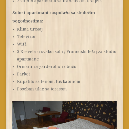
2 studio apartmana sa francuskim ležajem
Sobe i apartmani raspolažu sa sledećim
pogodnostima:
Klima uređaj
Televizor
WiFi
3 Kreveta u svakoj sobi / Francuski ležaj za studio
apartmane
Ormani za garderobu i obuću
Parket
Kupatilo sa fenom, tuš kabinom
Poseban ulaz sa terasom