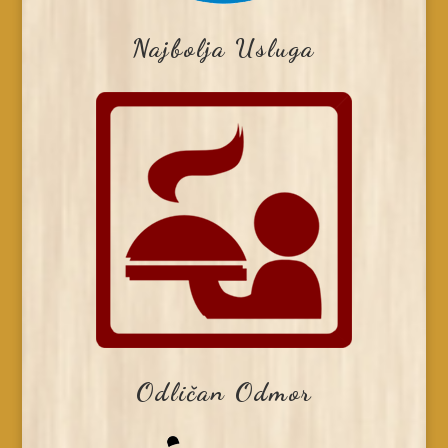
Najbolja Usluga
Odličan Odmor