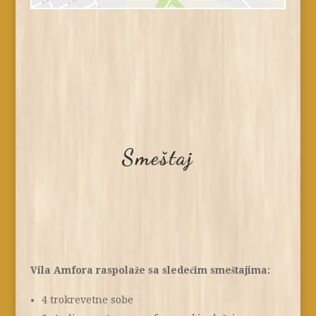
Smeštaj
Vila Amfora raspolaže sa sledećim smeštajima:
4 trokrevetne sobe