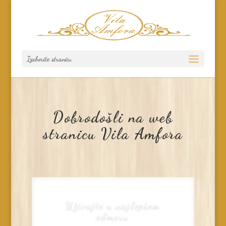
Izaberite stranicu
Dobrodošli na web
stranicu Vila Amfora
Uživajte u najlepšem
odmoru