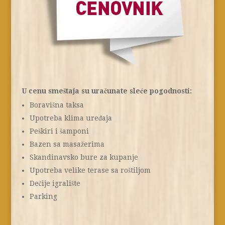
U cenu smeštaja su uračunate sleće pogodnosti:
Boravišna taksa
Upotreba klima uređaja
Peškiri i šamponi
Bazen sa masažerima
Skandinavsko bure za kupanje
Upotreba velike terase sa roštiljom
Dečije igralište
Parking