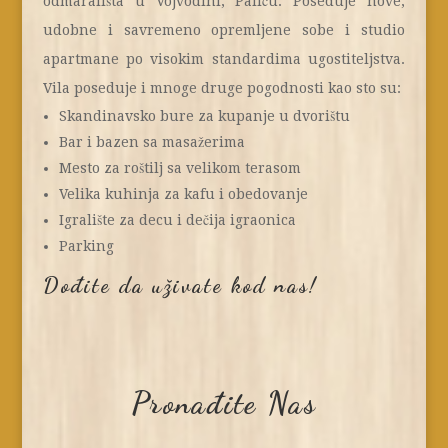
odmarališta u Vojvodini, Paliću. Poseduje nove,
udobne i savremeno opremljene sobe i studio
apartmane po visokim standardima ugostiteljstva.
Vila poseduje i mnoge druge pogodnosti kao sto su:
Skandinavsko bure za kupanje u dvorištu
Bar i bazen sa masažerima
Mesto za roštilj sa velikom terasom
Velika kuhinja za kafu i obedovanje
Igralište za decu i dečija igraonica
Parking
Dođite da uživate kod nas!
Pronađite Nas